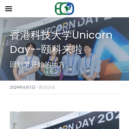
首页
香港科技大学Unicorn 
产品服务
Day--颐科来啦
关于我们
尽藻达（水产专用）
尽藻达（专业版）
应用案例
回到梦开始的地方
鲸悦智滤
新闻动态
无氯泳净
·
环保科普
2024年6月5日
路演活动
碧水清
联系我们
氨氮消（专业版）
氨氮消（水产专用）