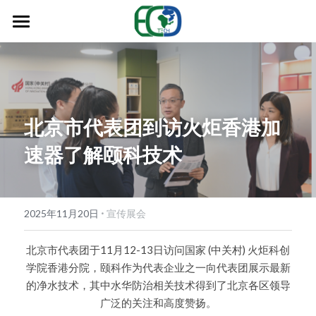
首页
产品服务
关于我们
尽藻达（水产专用）
北京市代表团到访火炬香港加
尽藻达（专业版）
应用案例
速器了解颐科技术
鲸悦智滤
新闻动态
无氯泳净
·
环保科普
2025年11月20日
宣传展会
碧水清
联系我们
北京市代表团于11月12-13日访问国家 (中关村) 火炬科创
学院香港分院，颐科作为代表企业之一向代表团展示最新
氨氮消（专业版）
的净水技术，其中水华防治相关技术得到了北京各区领导
广泛的关注和高度赞扬。
氨氮消（水产专用）